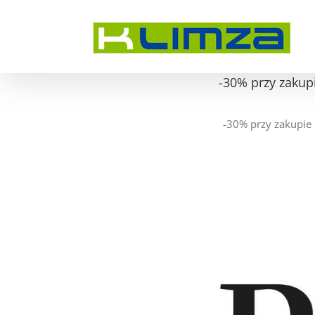
Przejdź
do
zawartości
-30% przy zakup
-30% przy zakupie