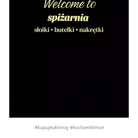
#kupujeuklimzy #kochamklimze