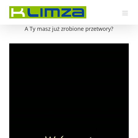
Przejdź
do
zawartości
A Ty masz już zrobione przetwory?