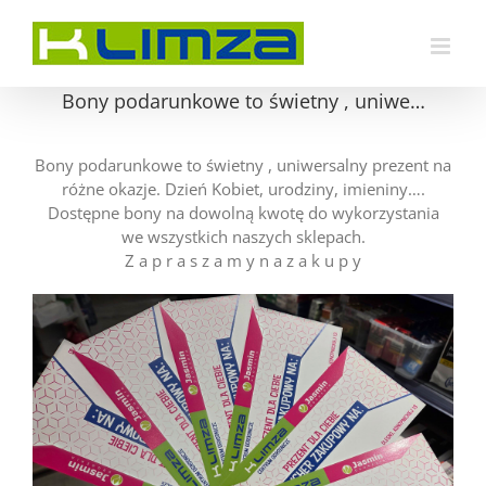
Przejdź
do
zawartości
Bony podarunkowe to świetny , uniwe…
Bony podarunkowe to świetny , uniwersalny prezent na
różne okazje. Dzień Kobiet, urodziny, imieniny….
Dostępne bony na dowolną kwotę do wykorzystania
we wszystkich naszych sklepach.
Z a p r a s z a m y n a z a k u p y