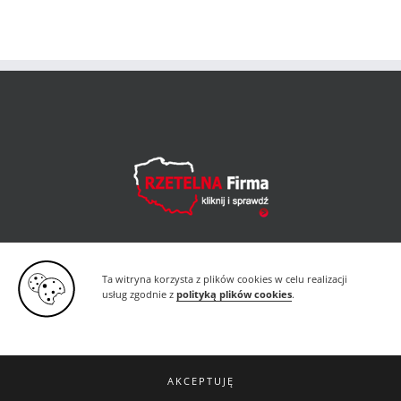
Ta witryna korzysta z plików cookies w celu realizacji
usług zgodnie z
polityką plików cookies
.
©
2026 | "KLIMZA" Tomasz Klimza |
Polityka
AKCEPTUJĘ
Cookies
|
RODO
|
PIXELMEAL