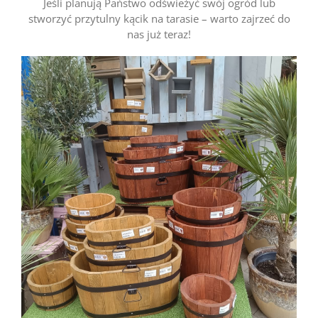
Jeśli planują Państwo odświeżyć swój ogród lub
stworzyć przytulny kącik na tarasie – warto zajrzeć do
nas już teraz!