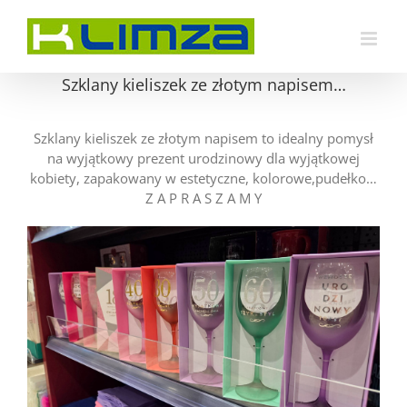
Przejdź
do
zawartości
Szklany kieliszek ze złotym napisem…
Szklany kieliszek ze złotym napisem to idealny pomysł
na wyjątkowy prezent urodzinowy dla wyjątkowej
kobiety, zapakowany w estetyczne, kolorowe,pudełko…
Z A P R A S Z A M Y