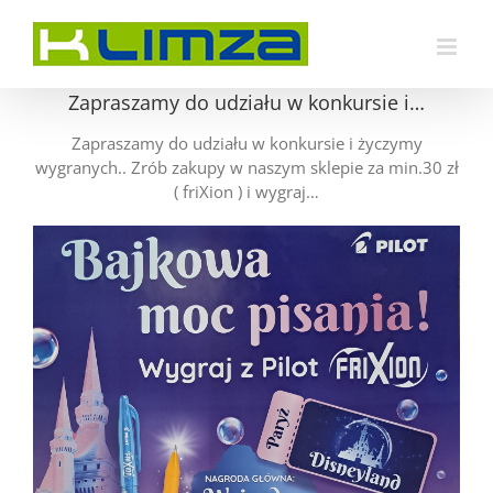
Przejdź
do
zawartości
Zapraszamy do udziału w konkursie i…
Zapraszamy do udziału w konkursie i życzymy
wygranych.. Zrób zakupy w naszym sklepie za min.30 zł
( friXion ) i wygraj…