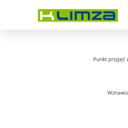
Przejdź
do
zawartości
Punkt przyjęć 
Wznawiam