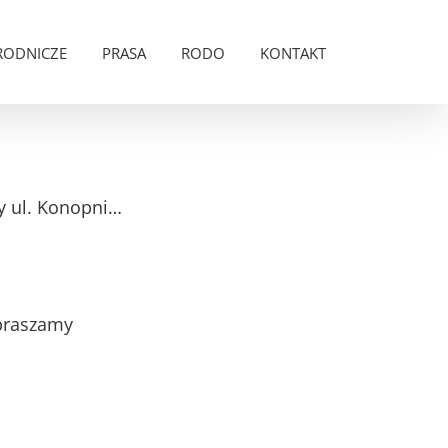
RODNICZE
PRASA
RODO
KONTAKT
zy ul. Konopni…
apraszamy