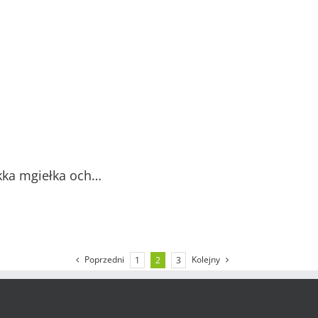
kka mgiełka och…
Poprzedni
Kolejny
1
2
3